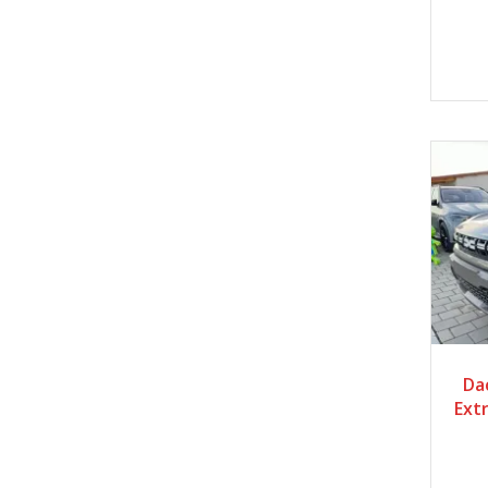
2
Dac
Ext