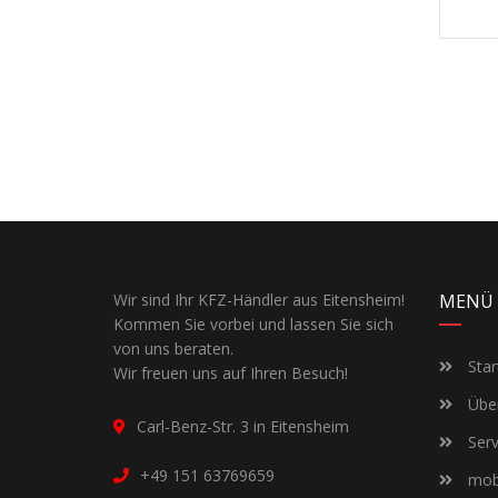
Wir sind Ihr KFZ-Händler aus Eitensheim!
MENÜ
Kommen Sie vorbei und lassen Sie sich
von uns beraten.
Star
Wir freuen uns auf Ihren Besuch!
Über
Carl-Benz-Str. 3 in Eitensheim
Serv
+49 151 63769659
mobi