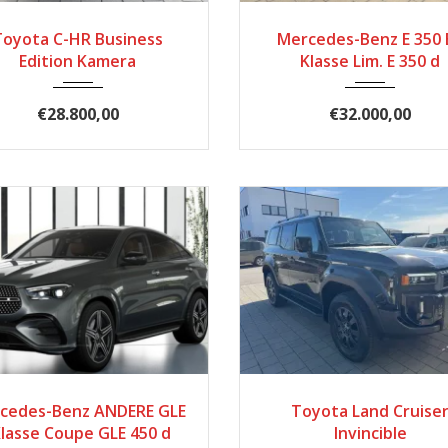
24
Automatik
8996
2016
Automatik
Toyota C-HR Business
Mercedes-Benz E 350 E
Edition Kamera
Klasse Lim. E 350 d
€28.800,00
€32.000,00
24
Automatik
6500
2024
Automatik
cedes-Benz ANDERE GLE
Toyota Land Cruise
Klasse Coupe GLE 450 d
Invincible