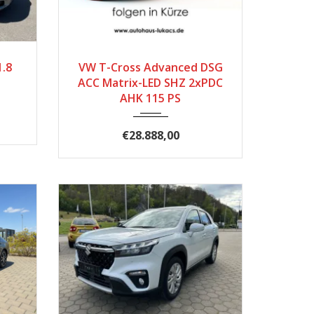
57.800
2025
Automatik
1000
1.8
VW T-Cross Advanced DSG
ACC Matrix-LED SHZ 2xPDC
AHK 115 PS
€28.888,00