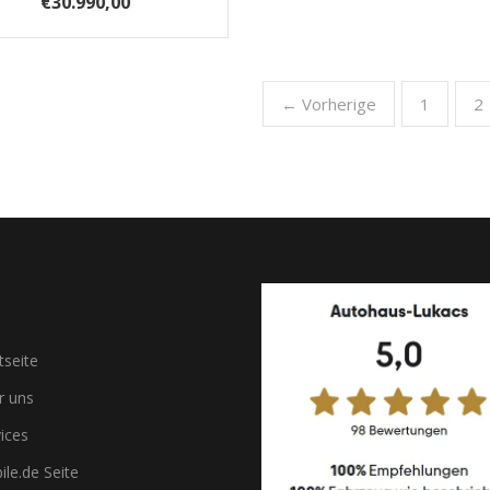
€30.990,00
← Vorherige
1
2
tseite
 uns
ices
le.de Seite