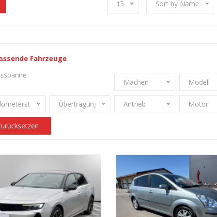
15
Sort by Name
assende Fahrzeuge
esspanne
Machen
Modell
ilometerstand
Übertragung
Antrieb
Motor
urücksetzen