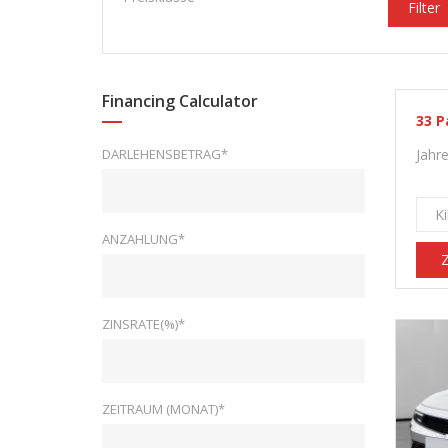
Filter
Financing Calculator
33
P
DARLEHENSBETRAG*
Jahr
K
ANZAHLUNG*
Z
ZINSRATE(%)*
ZEITRAUM (MONAT)*