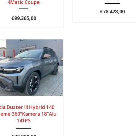
4Matic Coupe
€78.428,00
€99.365,00
024
Automatik
18
ia Duster III Hybrid 140
reme 360°Kamera 18″Alu
141PS