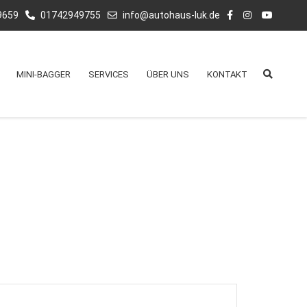
9659
01742949755
info@autohaus-luk.de
MINI-BAGGER
SERVICES
ÜBER UNS
KONTAKT