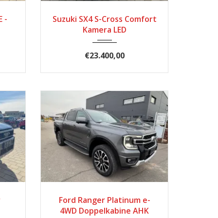
91076
2022
Automatic
4393
 -
Suzuki SX4 S-Cross Comfort
Kamera LED
€23.400,00
50
2024
6297
r
Ford Ranger Platinum e-
4WD Doppelkabine AHK