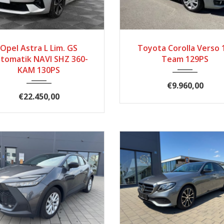
24
Automatik
19.861
2007
Automatik
Opel Astra L Lim. GS
Toyota Corolla Verso 
tomatik NAVI SHZ 360-
Team 129PS
KAM 130PS
€9.960,00
€22.450,00