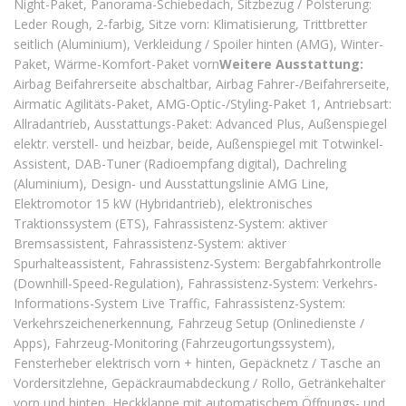
Night-Paket, Panorama-Schiebedach, Sitzbezug / Polsterung:
Leder Rough, 2-farbig, Sitze vorn: Klimatisierung, Trittbretter
seitlich (Aluminium), Verkleidung / Spoiler hinten (AMG), Winter-
Paket, Wärme-Komfort-Paket vorn
Weitere Ausstattung:
Airbag Beifahrerseite abschaltbar, Airbag Fahrer-/Beifahrerseite,
Airmatic Agilitäts-Paket, AMG-Optic-/Styling-Paket 1, Antriebsart:
Allradantrieb, Ausstattungs-Paket: Advanced Plus, Außenspiegel
elektr. verstell- und heizbar, beide, Außenspiegel mit Totwinkel-
Assistent, DAB-Tuner (Radioempfang digital), Dachreling
(Aluminium), Design- und Ausstattungslinie AMG Line,
Elektromotor 15 kW (Hybridantrieb), elektronisches
Traktionssystem (ETS), Fahrassistenz-System: aktiver
Bremsassistent, Fahrassistenz-System: aktiver
Spurhalteassistent, Fahrassistenz-System: Bergabfahrkontrolle
(Downhill-Speed-Regulation), Fahrassistenz-System: Verkehrs-
Informations-System Live Traffic, Fahrassistenz-System:
Verkehrszeichenerkennung, Fahrzeug Setup (Onlinedienste /
Apps), Fahrzeug-Monitoring (Fahrzeugortungssystem),
Fensterheber elektrisch vorn + hinten, Gepäcknetz / Tasche an
Vordersitzlehne, Gepäckraumabdeckung / Rollo, Getränkehalter
vorn und hinten, Heckklappe mit automatischem Öffnungs- und