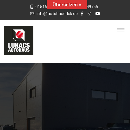
Übersetzen »
015163769659
01742949755
info@autohaus-luk.de