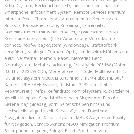
Schließsystem, Heckleuchten LED, Induktionsladeschale für
Smartphone, Infotainment-System: Remote Services Premium,
Interieur-Paket Chrom, Isofix-Aufnahmen für Kindersitz an
Rücksitz, Karosserie: 5-türig, Knieairbag Fahrerseite,
Kombiinstrument mit Variabler Anzeige (Widescreen Cockpit),
Kommunikationsmodul (LTE) Vorbereitung Mercedes me
connect, Kopf-Airbag-System (Windowbag), Kraftstofftank:
vergrößert, Kühlergrill Diamant-Optik, Lendenwirbelstützen vorn,
elektr. verstellbar, Memory-Paket, Mercedes-Benz
Notrufsystem, Metallic-Lackierung, Mild-Hybrid 285 kW (Motor
3,0 Ltr. - 270 kW CDI), Modellpflege mit Code, Multibeam LED,
Multimediasystem MBUX Entertainment, Park-Paket mit 360°
Kamera, PRE-SAFE-System, Radstand 2935 mm, Reifen-
Reparaturset (Tirefit), Reifendruck-Kontrollsystem, Rücksitzlehne
geteilt / klappbar, Schadstoffarm nach Abgasnorm Euro 6e,
Seitenairbag (Sidebag) vorn, Seitenscheiben hinten und
Heckscheibe abgedunkelt, Service-System: Erweiterte
Navigationsdienste, Service-System: MBUX Augmented Reality
für Navigation, Service-System: MBUX Navigation Premium,
Smartphone integriert, Spiegel-Paket, Sportsitze vorn,