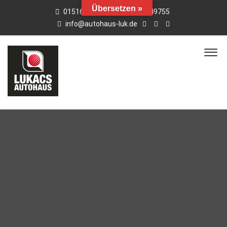
Übersetzen »
015163769659
01742949755
info@autohaus-luk.de