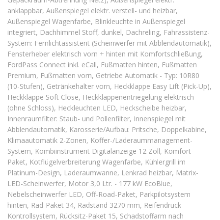
anklappbar, Außenspiegel elektr. verstell- und heizbar,
Außenspiegel Wagenfarbe, Blinkleuchte in Außenspiegel
integriert, Dachhimmel Stoff, dunkel, Dachreling, Fahrassistenz-
System: Fernlichtassistent (Scheinwerfer mit Abblendautomatik),
Fensterheber elektrisch vorn + hinten mit Komfortschließung,
FordPass Connect inkl. eCall, Fußmatten hinten, Fußmatten
Premium, Fußmatten vorn, Getriebe Automatik - Typ: 10R80
(10-Stufen), Getränkehalter vorn, Heckklappe Easy Lift (Pick-Up),
Heckklappe Soft Close, Heckklappenentriegelung elektrisch
(ohne Schloss), Heckleuchten LED, Heckscheibe heizbar,
Innenraumfilter: Staub- und Pollenfilter, Innenspiegel mit
Abblendautomatik, Karosserie/Aufbau: Pritsche, Doppelkabine,
Klimaautomatik 2-Zonen, Koffer-/Laderaummanagement-
System, Kombiinstrument Digitalanzeige 12 Zoll, Komfort-
Paket, Kotflügelverbreiterung Wagenfarbe, Kühlergrill im
Platinum-Design, Laderaumwanne, Lenkrad heizbar, Matrix-
LED-Scheinwerfer, Motor 3,0 Ltr. - 177 kW EcoBlue,
Nebelscheinwerfer LED, Off-Road-Paket, Parkpilotsystem
hinten, Rad-Paket 34, Radstand 3270 mm, Reifendruck-
Kontrollsystem, Rücksitz-Paket 15, Schadstoffarm nach