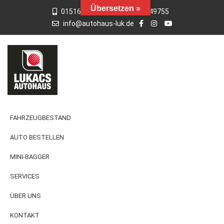
Übersetzen »
015163769659
01742949755
info@autohaus-luk.de
FAHRZEUGBESTAND
AUTO BESTELLEN
MINI-BAGGER
SERVICES
ÜBER UNS
KONTAKT