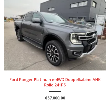
2024
6297
Ford Ranger Platinum e-4WD Doppelkabine AHK
Rollo 241PS
€57.000,00