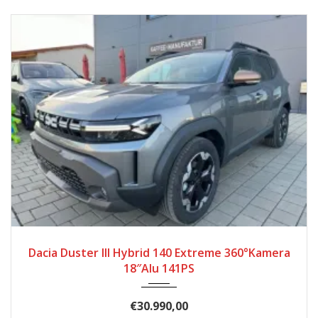
2024
Autom...
18
Dacia Duster III Hybrid 140 Extreme 360°Kamera
18″Alu 141PS
€30.990,00