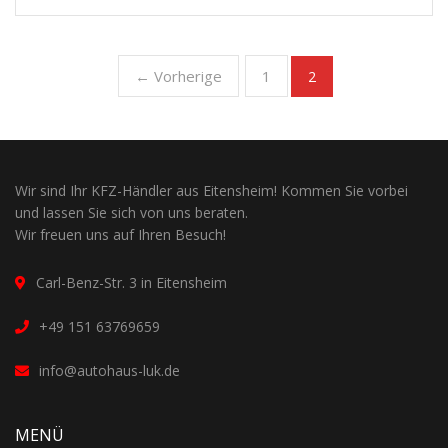
← Vorherige
1
2
Wir sind Ihr KFZ-Händler aus Eitensheim! Kommen Sie vorbei
und lassen Sie sich von uns beraten.
Wir freuen uns auf Ihren Besuch!
Carl-Benz-Str. 3 in Eitensheim
+49 151 63769659
info@autohaus-luk.de
MENÜ