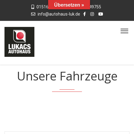
Übersetzen »
015163769659
01742949755
info@autohaus-luk.de
Unsere Fahrzeuge