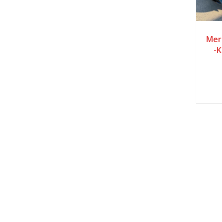
2
Mer
-K