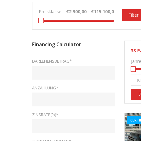
Preisklasse
Filter
Financing Calculator
33
P
DARLEHENSBETRAG*
Jahr
K
ANZAHLUNG*
Z
ZINSRATE(%)*
CERTI