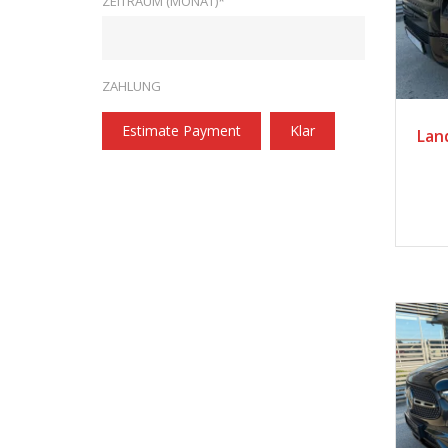
ZEITRAUM (MONAT)*
ZAHLUNG
2
Estimate Payment
Klar
Lan