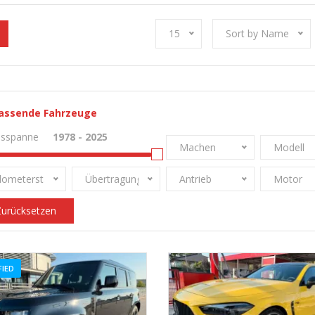
15
Sort by Name
assende Fahrzeuge
esspanne
Machen
Modell
ilometerstand
Übertragung
Antrieb
Motor
urücksetzen
FIED