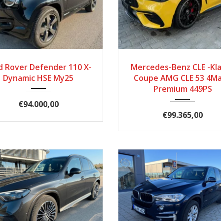
025
Autom...
11868
2025
Autom...
d Rover Defender 110 X-
Mercedes-Benz CLE -Kl
Dynamic HSE My25
Coupe AMG CLE 53 4Ma
Premium 449PS
€94.000,00
€99.365,00