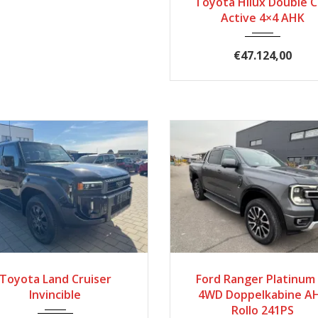
Toyota Hilux Double 
Active 4×4 AHK
€47.124,00
2024
Autom...
50
2024
6297
Toyota Land Cruiser
Ford Ranger Platinum 
Invincible
4WD Doppelkabine A
Rollo 241PS