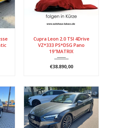
5699
2025
Autom...
16.989
asse
Cupra Leon 2.0 TSI 4Drive
tic
VZ*333 PS*DSG Pano
19″MATRIX
€38.890,00