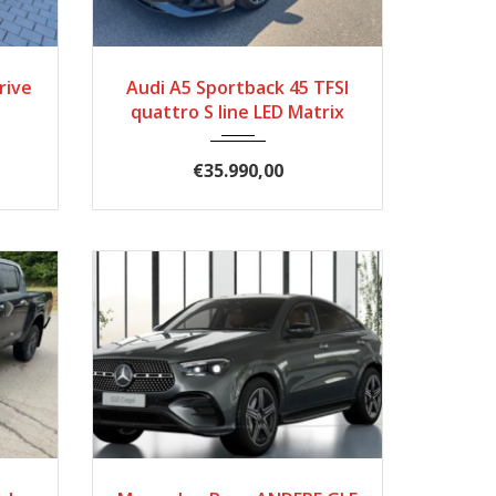
2022
97.473
rive
Audi A5 Sportback 45 TFSI
quattro S line LED Matrix
€35.990,00
2024
Autom...
6500