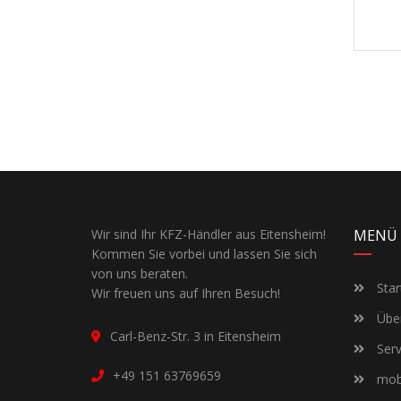
Wir sind Ihr KFZ-Händler aus Eitensheim!
MENÜ
Kommen Sie vorbei und lassen Sie sich
von uns beraten.
Star
Wir freuen uns auf Ihren Besuch!
Über
Carl-Benz-Str. 3 in Eitensheim
Serv
+49 151 63769659
mobi