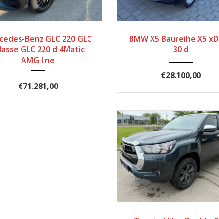
025
Autom...
2.570
2017
174.500
cedes-Benz GLC 220 GLC
BMW X5 Baureihe X5 xD
lasse GLC 220 d 4Matic
30 d
AMG line
€28.100,00
€71.281,00
2025
26