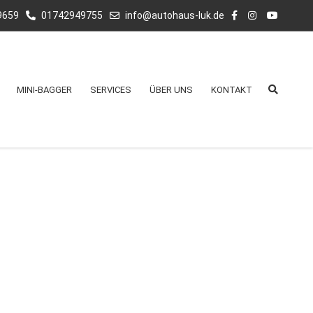
9659
01742949755
info@autohaus-luk.de
MINI-BAGGER
SERVICES
ÜBER UNS
KONTAKT