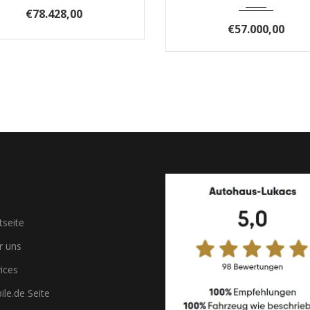
€78.428,00
€57.000,00
tseite
 uns
ices
le.de Seite