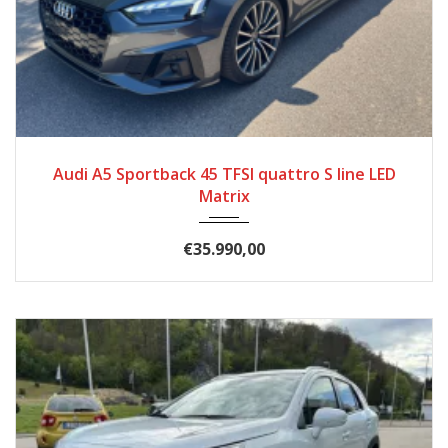
2022
97.473
Audi A5 Sportback 45 TFSI quattro S line LED
Matrix
€35.990,00