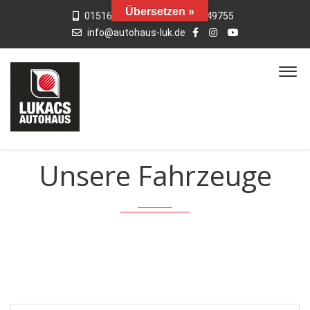
Übersetzen »
015163769659
01742949755
info@autohaus-luk.de
Unsere Fahrzeuge