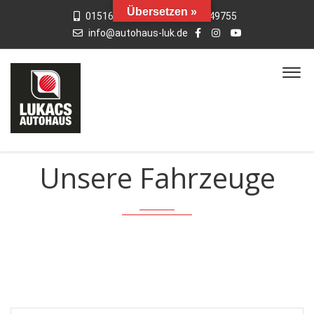
Übersetzen »
015163769659
01742949755
info@autohaus-luk.de
Unsere Fahrzeuge