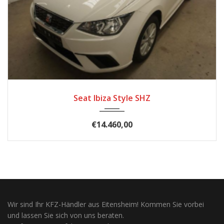
2020
Schal...
45340
Seat Ibiza Style SHZ
€14.460,00
Wir sind Ihr KFZ-Händler aus Eitensheim! Kommen Sie vorbei
und lassen Sie sich von uns beraten.