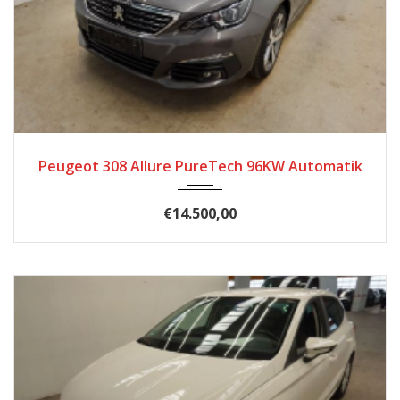
2020
Autom...
60500
Peugeot 308 Allure PureTech 96KW Automatik
€14.500,00