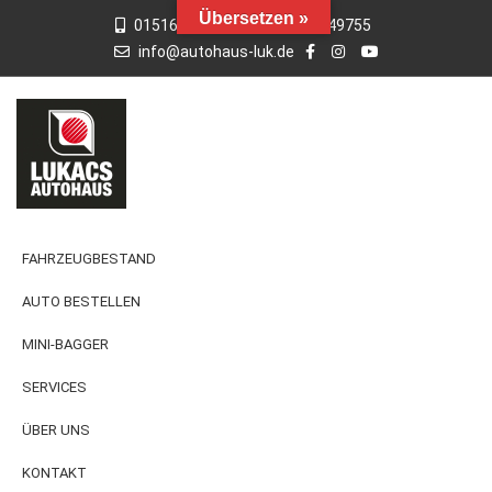
Übersetzen »
015163769659
01742949755
info@autohaus-luk.de
FAHRZEUGBESTAND
AUTO BESTELLEN
MINI-BAGGER
SERVICES
ÜBER UNS
KONTAKT