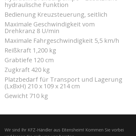
hydraulische Funktion
Bedienung Kreuzsteuerung, seitlich
Maximale Geschwindigkeit vom
Drehkranz 8 U/min
Maximale Fahrgeschwindigkeit 5,5 km/h
Reißkraft 1,200 kg
Grabtiefe 120 cm
Zugkraft 420 kg
Platzbedarf für Transport und Lagerung
(LxBxH) 210 x 109 x 214 cm
Gewicht 710 kg
Wir sind Ihr KFZ-Händler aus Eitensheim! Kommen Sie vorbei