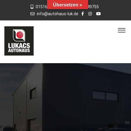
Übersetzen »
015163769659
01742949755
info@autohaus-luk.de