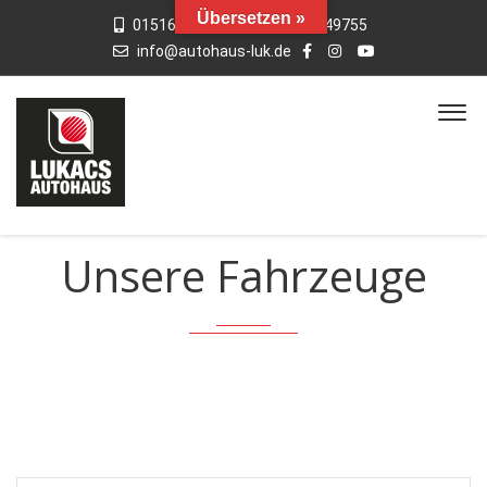
Übersetzen »
015163769659
01742949755
info@autohaus-luk.de
Unsere Fahrzeuge