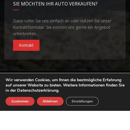
SIE MÖCHTEN IHR AUTO VERKAUFEN?
Dann rufen Sie uns einfach an oder nutzen Sie unser
Kontaktformular. Sie können uns gerne ein Angebot
unterbreiten...
Kontakt
Wir verwenden Cookies, um Ihnen die bestmögliche Erfahrung
©Copyright 2026
Autohaus Lukacs
| Realisiert von
ELFINGER
auf unserer Website zu bieten. Weitere Informationen finden Sie
Solutions
in der Datenschutzerklärung.
Datenschutz
AGB
Kontakt
Impressum
Zustimmen
Ablehnen
Einstellungen