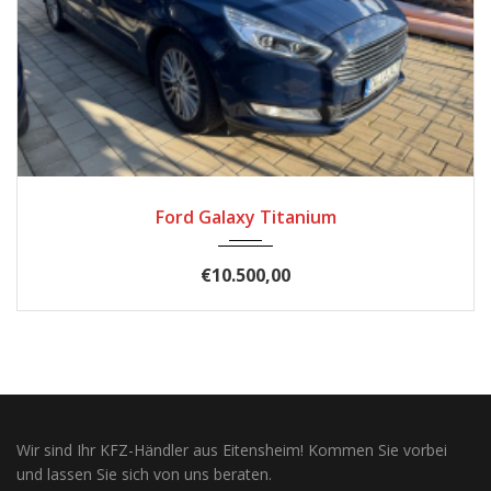
2017
Automatik
185.900
Ford Galaxy Titanium
€10.500,00
Wir sind Ihr KFZ-Händler aus Eitensheim! Kommen Sie vorbei
und lassen Sie sich von uns beraten.