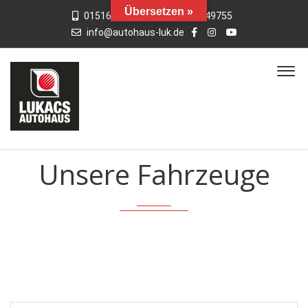
Übersetzen »
015163769659
01742949755
info@autohaus-luk.de
Unsere Fahrzeuge