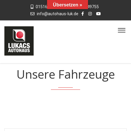
Übersetzen »
015163769659
01742949755
info@autohaus-luk.de
Unsere Fahrzeuge