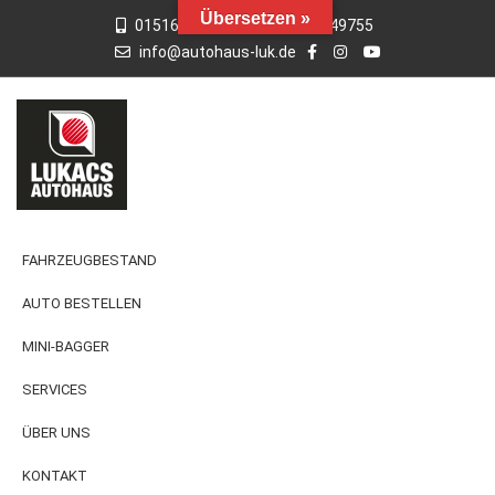
Übersetzen »
015163769659
01742949755
info@autohaus-luk.de
FAHRZEUGBESTAND
AUTO BESTELLEN
MINI-BAGGER
SERVICES
ÜBER UNS
KONTAKT