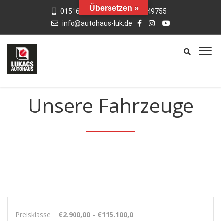
Übersetzen »
015163769659
01742949755
info@autohaus-luk.de
Unsere Fahrzeuge
Preisklasse