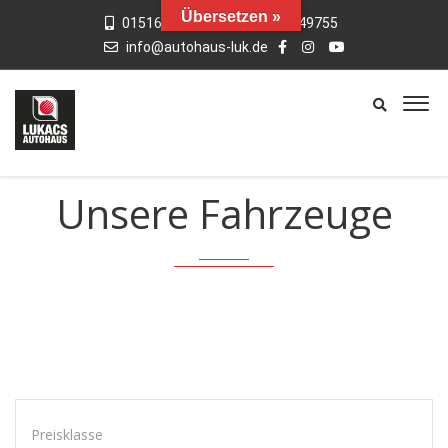
Übersetzen »
015163769659
01742949755
info@autohaus-luk.de
Unsere Fahrzeuge
Preisklasse