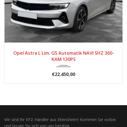
2024
Automatik
19.861
Opel Astra L Lim. GS Automatik NAVI SHZ 360-
KAM 130PS
€22.450,00
Wir sind Ihr KFZ-Händler aus Eitensheim! Kommen Sie vorbei
und lassen Sie sich von uns beraten.