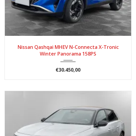
2025
Automatik
50
Nissan Qashqai MHEV N-Connecta X-Tronic
Winter Panorama 158PS
€30.450,00