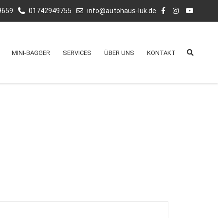
9659
01742949755
info@autohaus-luk.de
MINI-BAGGER
SERVICES
ÜBER UNS
KONTAKT