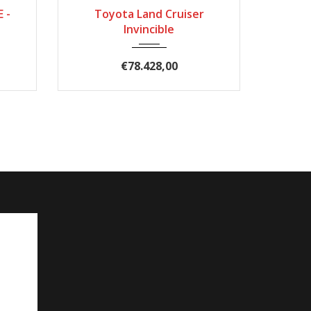
91076
2024
Automatik
50
 -
Toyota Land Cruiser
Invincible
€78.428,00