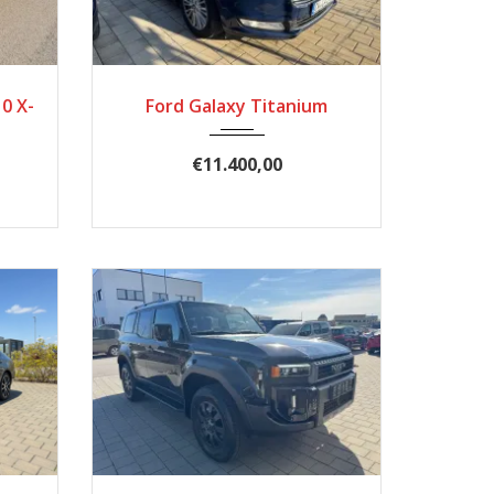
11868
2017
Automatik
0 X-
Ford Galaxy Titanium
185900
€11.400,00