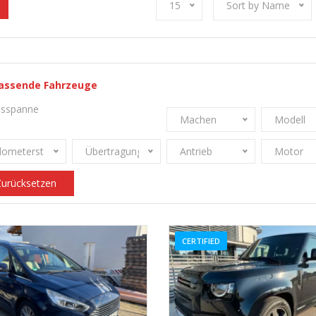
15
Sort by Name
assende Fahrzeuge
esspanne
Machen
Modell
ilometerstand
Übertragung
Antrieb
Motor
urücksetzen
CERTIFIED