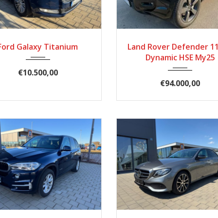
2017
Automatik
2025
Automatik
Ford Galaxy Titanium
Land Rover Defender 11
185.900
Dynamic HSE My25
€10.500,00
€94.000,00