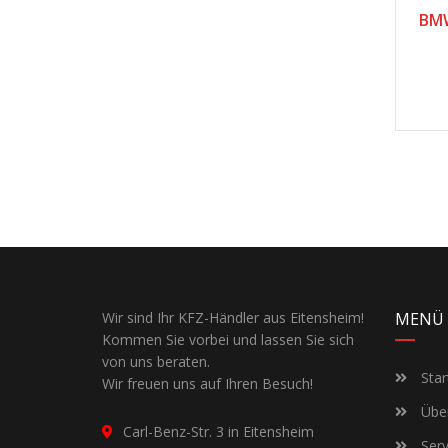
BMW
Wir sind Ihr KFZ-Händler aus Eitensheim!
MENÜ
Kommen Sie vorbei und lassen Sie sich
von uns beraten.
Star
Wir freuen uns auf Ihren Besuch!
Über
Carl-Benz-Str. 3 in Eitensheim
Serv