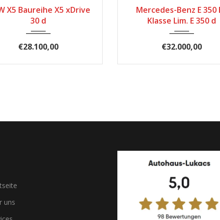
2017
174.500
2016
Automatik
 X5 Baureihe X5 xDrive
Mercedes-Benz E 350 E
30 d
Klasse Lim. E 350 d
€28.100,00
€32.000,00
tseite
 uns
ices