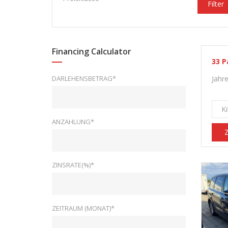
Filter
Financing Calculator
33
P
DARLEHENSBETRAG*
Jahr
K
ANZAHLUNG*
Z
ZINSRATE(%)*
ZEITRAUM (MONAT)*