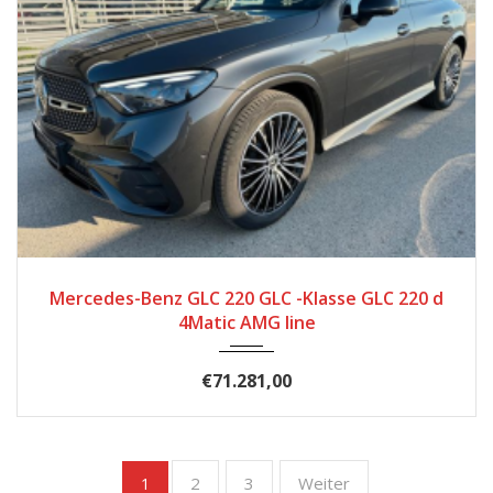
2025
Automatic
2.570
Mercedes-Benz GLC 220 GLC -Klasse GLC 220 d
4Matic AMG line
€71.281,00
2
3
Weiter
1