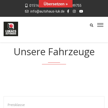
Übersetzen »
015163769659
01742949755
info@autohaus-luk.de
Unsere Fahrzeuge
Preisklasse