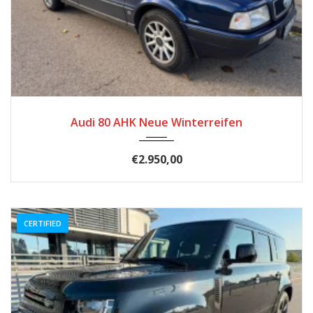
1993
Schaltgetriebe
333014
Audi 80 AHK Neue Winterreifen
€2.950,00
CERTIFIED