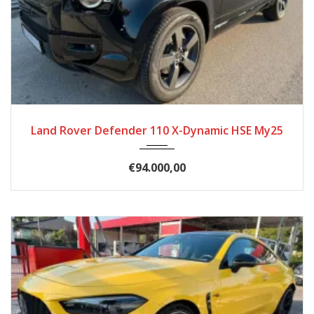
2025
Automatik
11868
Land Rover Defender 110 X-Dynamic HSE My25
€94.000,00