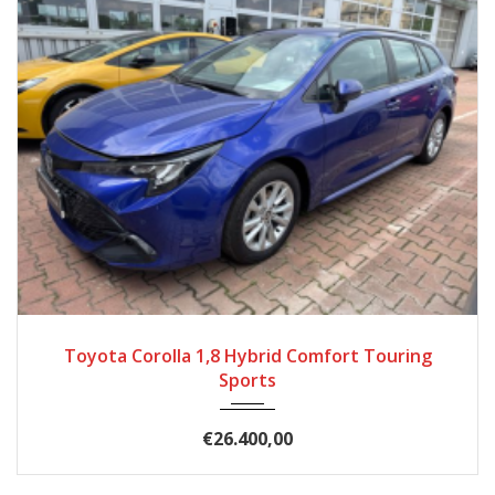
2024
Autom...
20.639
Toyota Corolla 1,8 Hybrid Comfort Touring
Sports
€26.400,00