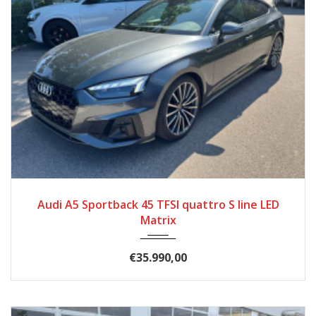
2022
97.473
Audi A5 Sportback 45 TFSI quattro S line LED
Matrix
€35.990,00