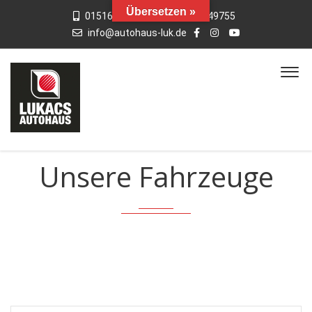
Übersetzen »
015163769659
01742949755
info@autohaus-luk.de
Unsere Fahrzeuge