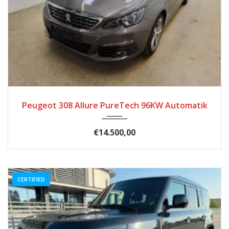
2020
Autom...
60500
Peugeot 308 Allure PureTech 96KW Automatik
€14.500,00
CERTIFIED