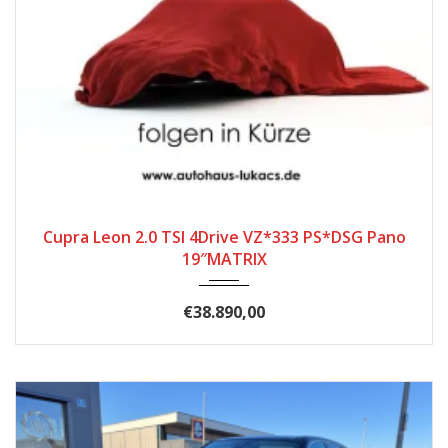
2025
Autom...
16.989
Cupra Leon 2.0 TSI 4Drive VZ*333 PS*DSG Pano
19″MATRIX
€38.890,00