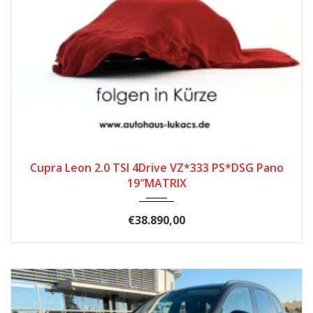
2025
Autom...
16.989
Cupra Leon 2.0 TSI 4Drive VZ*333 PS*DSG Pano
19″MATRIX
€38.890,00