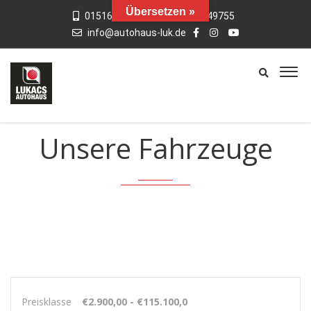
Übersetzen »
015163769659
01742949755
info@autohaus-luk.de
Unsere Fahrzeuge
Preisklasse