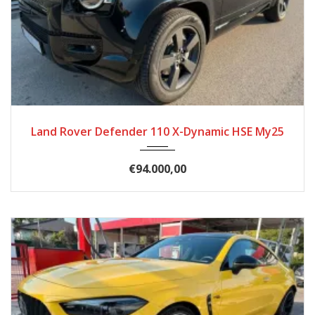
2025
Autom...
11868
Land Rover Defender 110 X-Dynamic HSE My25
€94.000,00