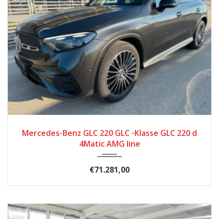
2025
Autom...
2.570
Mercedes-Benz GLC 220 GLC -Klasse GLC 220 d
4Matic AMG line
€71.281,00