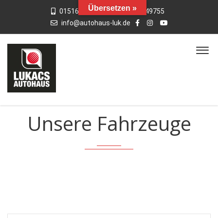
Übersetzen »
015163769659
01742949755
info@autohaus-luk.de
Unsere Fahrzeuge