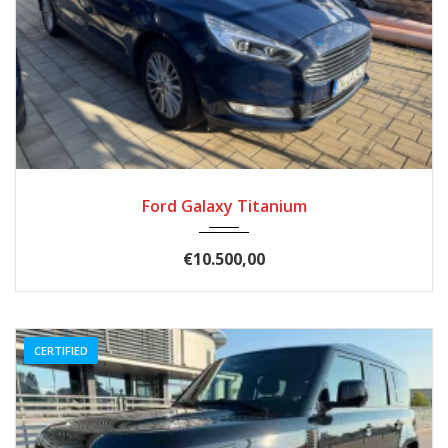
2017
Autom...
185.900
Ford Galaxy Titanium
€10.500,00
CERTIFIED