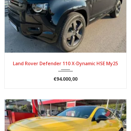
2025
Autom...
11868
Land Rover Defender 110 X-Dynamic HSE My25
€94.000,00