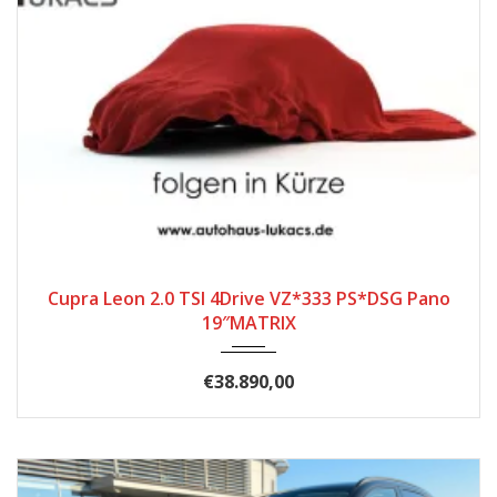
2025
Autom...
16.989
Cupra Leon 2.0 TSI 4Drive VZ*333 PS*DSG Pano
19″MATRIX
€38.890,00