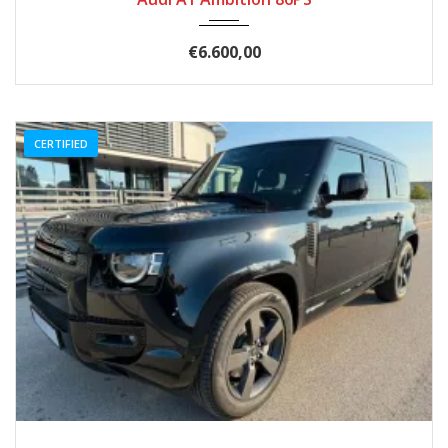
€6.600,00
CERTIFIED
2025
Automatik
11868