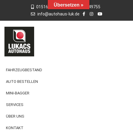
Übersetzen »
015163769659
01742949755
info@autohaus-luk.de
FAHRZEUGBESTAND
AUTO BESTELLEN
MINI-BAGGER
SERVICES
ÜBER UNS
KONTAKT