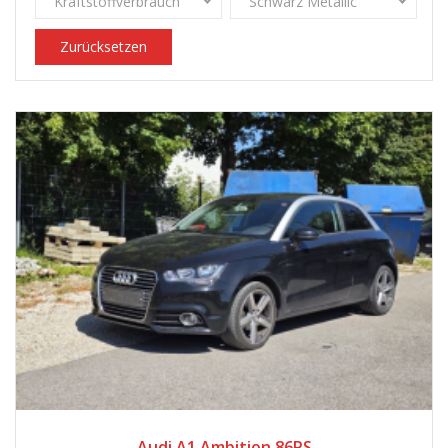
Kraftstoffverbrauch
Schwarz Metallic
Zurücksetzen
2011
Schaltgetriebe
136.800
Audi A1 Ambition 86PS