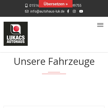
Übersetzen »
015163769659
01742949755
info@autohaus-luk.de
Unsere Fahrzeuge