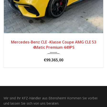
2025
Automatik
5699
Mercedes-Benz CLE -Klasse Coupe AMG CLE 53
4Matic Premium 449PS
€99.365,00
Wir sind Ihr KFZ-Händler aus Eitensheim! Kommen Sie vorbei
und lassen Sie sich von uns beraten.