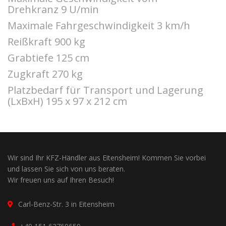
Drehkranz 9 U/min
Maximale Fahrgeschwindigkeit 3 km/h
Reißkraft 900 kg
Grabtiefe 125 cm
Zugkraft 270 kg
Platzbedarf für Transport und Lagerung
(LxBxH) 195 x 97 x 212 cm
Wir sind Ihr KFZ-Händler aus Eitensheim! Kommen Sie vorbei
und lassen Sie sich von uns beraten.
Wir freuen uns auf Ihren Besuch!
Carl-Benz-Str. 3 in Eitensheim