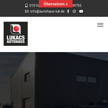
Übersetzen »
015163769659
01742949755
info@autohaus-luk.de